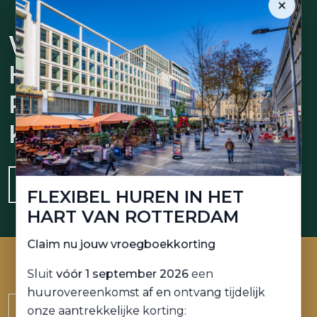
×
WERKRUIMTE
HUREN BIJ
PLEIN
KANTOREN?
JA, IK WIL MEER WETEN
FLEXIBEL HUREN IN HET
HART VAN ROTTERDAM
Claim nu jouw vroegboekkorting
Sluit
vóór 1 september 2026
een
huurovereenkomst af en ontvang tijdelijk
onze aantrekkelijke korting: