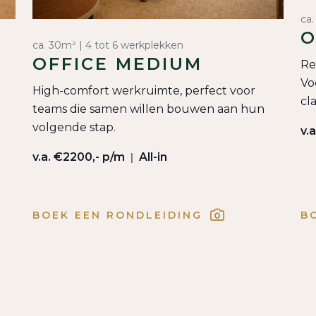
ca.
O
ca. 30m² | 4 tot 6 werkplekken
OFFICE MEDIUM
Re
Vo
High-comfort werkruimte, perfect voor
cl
teams die samen willen bouwen aan hun
volgende stap.
v.
v.a. €2200,- p/m
All-in
|
BOEK EEN RONDLEIDING
B