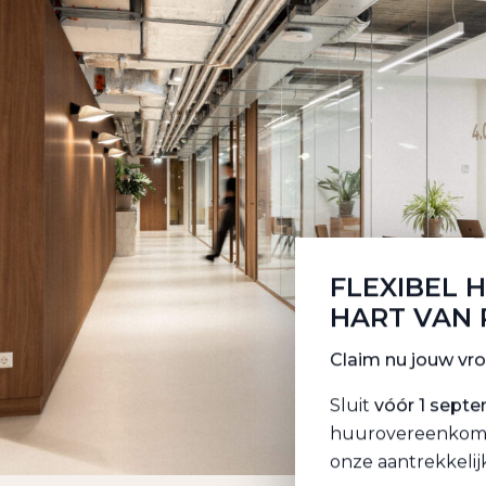
FLEXIBEL 
HART VAN
Claim nu jouw vr
Sluit
vóór 1 sept
huurovereenkomst 
onze aantrekkelij