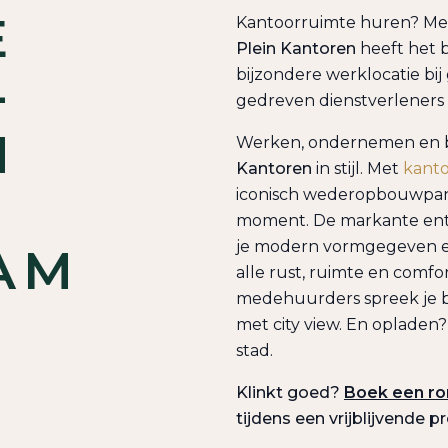
E
Kantoorruimte huren? Met
Plein Kantoren
heeft het 
­
bijzondere werklocatie bij
gedreven dienstverleners
N
Werken, ondernemen en bo
Kantoren
in stijl. Met
kant
iconisch wederopbouwpand
moment. De markante entr
je modern vormgegeven e
AM
alle rust, ruimte en comfo
medehuurders spreek je bi
met city view. En opladen?
stad.
Klinkt goed?
Boek een ro
tijdens een vrijblijvende 