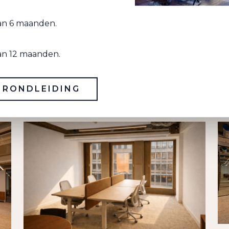
van 6 maanden.
WERKRUIMTE,
van 12 maanden.
ORT
 RONDLEIDING