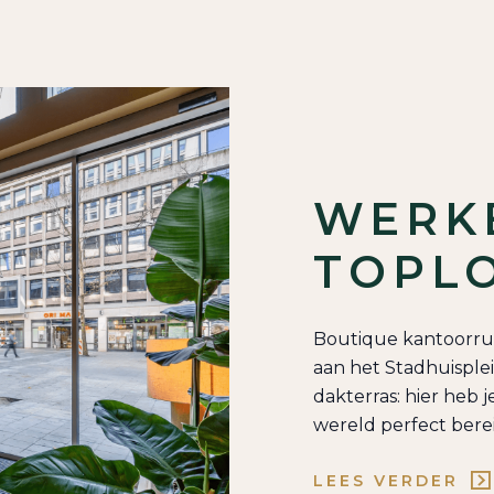
WERK
TOPL
Boutique kantoorrui
aan het Stadhuisplei
dakterras: hier heb j
wereld perfect bere
LEES VERDER