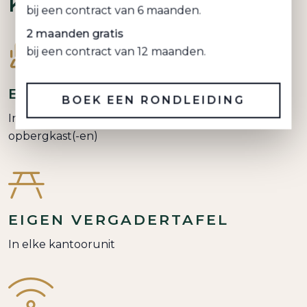
bij een contract van 6 maanden.
KANTOORRUIMTE
2 maanden gratis
bij een contract van 12 maanden.
BOEK EEN RONDLEIDING
EIGENTIJDSE INRICHTING
Inclusief hoogwaardige bureaus, stoelen en
opbergkast(-en)
EIGEN VERGADERTAFEL
In elke kantoorunit