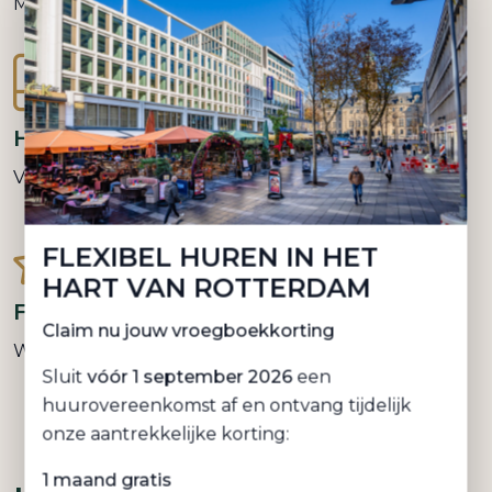
INPANDIGE FIETSENSTALLING
Met oplaadpunten
HANDIGE APP
Voor meldingen en contact
FLEXIBEL HUREN IN HET
HART VAN ROTTERDAM
Claim nu jouw vroegboekkorting
FRAAIE AFWERKING
Sluit
vóór 1 september 2026
een
Warm-industrieel met beton, staal en hout
huurovereenkomst af en ontvang tijdelijk
onze aantrekkelijke korting:
1 maand gratis