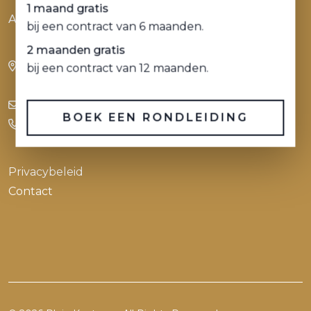
1 maand gratis
Alle ruimte voor ambitie
bij een contract van 6 maanden.
2 maanden gratis
Stadhuisplein 9 - 23
bij een contract van 12 maanden.
3012 AR Rotterdam
info@pleinkantoren.nl
BOEK EEN RONDLEIDING
+31(0)10 436 40 33
Privacybeleid
Contact