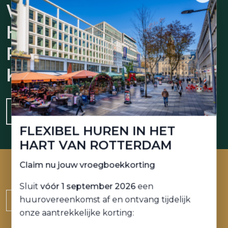
WERKRUIMTE
HUREN BIJ
PLEIN
KANTOREN?
JA, IK WIL MEER WETEN
FLEXIBEL HUREN IN HET
HART VAN ROTTERDAM
Claim nu jouw vroegboekkorting
Sluit
vóór 1 september 2026
een
huurovereenkomst af en ontvang tijdelijk
onze aantrekkelijke korting: