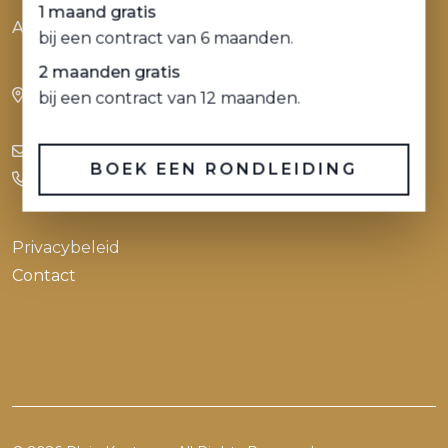
1 maand gratis
Alle ruimte voor ambitie
bij een contract van 6 maanden.
2 maanden gratis
Stadhuisplein 9 - 23
bij een contract van 12 maanden.
3012 AR Rotterdam
info@pleinkantoren.nl
BOEK EEN RONDLEIDING
+31(0)10 436 40 33
Privacybeleid
Contact