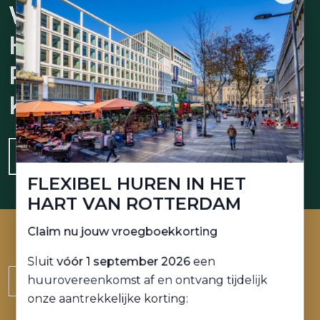
WERKRUIMTE
HUREN BIJ
PLEIN
KANTOREN?
JA, IK WIL MEER WETEN
FLEXIBEL HUREN IN HET
HART VAN ROTTERDAM
Claim nu jouw vroegboekkorting
Sluit
vóór 1 september 2026
een
huurovereenkomst af en ontvang tijdelijk
onze aantrekkelijke korting: