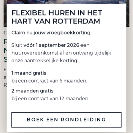
FLEXIBEL HUREN IN HET
HART VAN ROTTERDAM
Claim nu jouw vroegboekkorting
17 January 2025
RENOVATION OF THE
Sluit
vóór 1 september 2026
een
NORTH SIDE OF
huurovereenkomst af en ontvang tijdelijk
STADHUISPLEIN STARTS
onze aantrekkelijke korting:
Earlier this week, we started the renovation and
1 maand gratis
expansion of our building on Stadhuisplein in
bij een contract van 6 maanden.
Rotterdam. A milestone that has...
2 maanden gratis
bij een contract van 12 maanden.
READ MORE
BOEK EEN RONDLEIDING